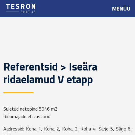
MENÜÜ
Referentsid > Iseära
ridaelamud V etapp
Suletud netopind 5046 m2
Ridamajade ehitustööd
Aadressid: Koha 1, Koha 2, Koha 3, Koha 4, Särje 5, Särje 6,