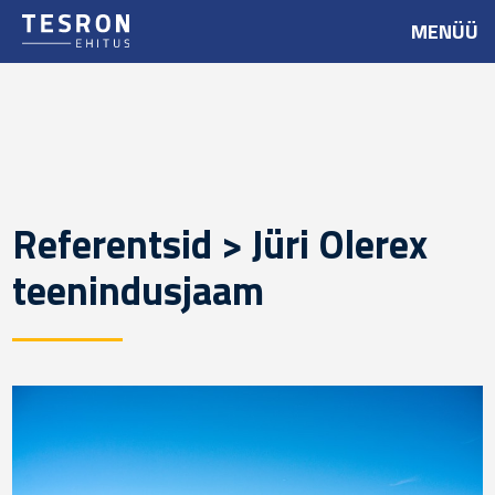
MENÜÜ
Referentsid > Jüri Olerex
teenindusjaam