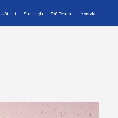
tevõttest
Strateegia
Töö Tesronis
Kontakt