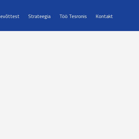
tevõttest
Strateegia
Töö Tesronis
Kontakt