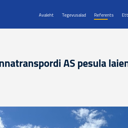
Avaleht
Tegevusalad
Referents
Et
innatranspordi AS pesula laie