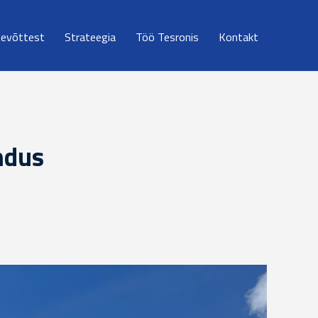
tevõttest
Strateegia
Töö Tesronis
Kontakt
ndus